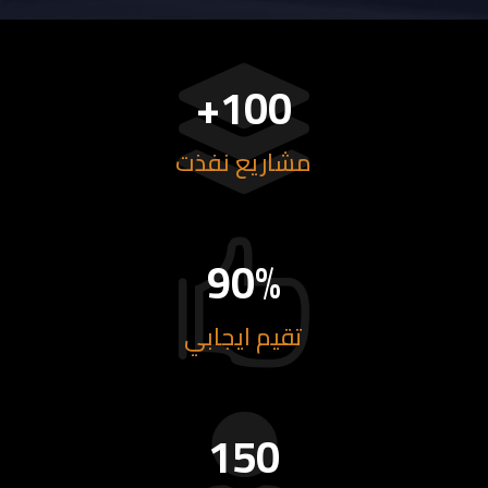

100+
مشاريع نفذت

90
%
تقيم ايجابي

150