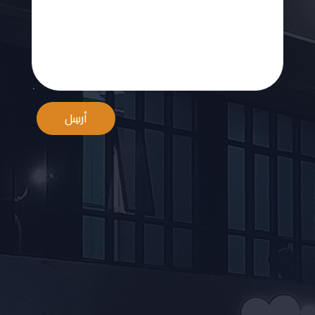
أرسِل