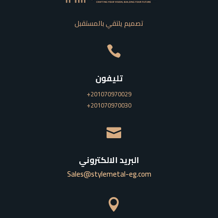
تصميم يلتقي بالمستقبل

تليفون
201070970029+
201070970030+

البريد الالكتروني
Sales@stylemetal-eg.com
