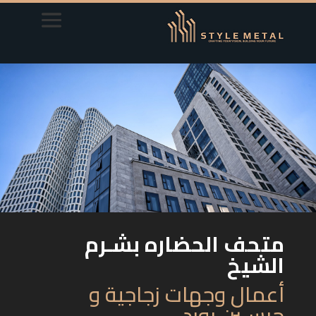
ﻣﺘﺤﻒ الحضاره ﺑﺸـﺮم
اﻟﺸﻴﺦ
أﻋﻤﺎل وﺟﻬﺎت زﺟﺎﺟﻴﺔ و
ﺟﺒﺴـﻴﻦ ﺑﻮرد