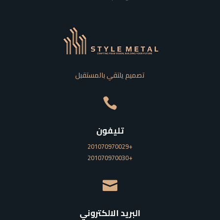
تصميم يلتقي بالمستقبل

تليفون
201070970029+
201070970030+

البريد الالكتروني